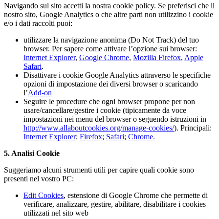
Navigando sul sito accetti la nostra cookie policy. Se preferisci che il
nostro sito, Google Analytics o che altre parti non utilizzino i cookie
e/o i dati raccolti puoi:
utilizzare la navigazione anonima (Do Not Track) del tuo
browser. Per sapere come attivare l’opzione sui browser:
Internet Explorer
,
Google Chrome
,
Mozilla Firefox
,
Apple
Safari
.
Disattivare i cookie Google Analytics attraverso le specifiche
opzioni di impostazione dei diversi browser o scaricando
l’
Add-on
Seguire le procedure che ogni browser propone per non
usare/cancellare/gestire i cookie (tipicamente da voce
impostazioni nei menu del browser o seguendo istruzioni in
http://www.allaboutcookies.org/manage-cookies/
). Principali:
Internet Explorer
;
Firefox
;
Safari
;
Chrome.
5. Analisi Cookie
Suggeriamo alcuni strumenti utili per capire quali cookie sono
presenti nel vostro PC:
Edit Cookies
, estensione di Google Chrome che permette di
verificare, analizzare, gestire, abilitare, disabilitare i cookies
utilizzati nel sito web