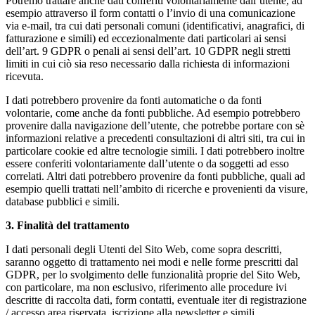
Potremo trattare anche dati conferiti volontariamente dall’utente, ad
esempio attraverso il form contatti o l’invio di una comunicazione
via e-mail, tra cui dati personali comuni (identificativi, anagrafici, di
fatturazione e simili) ed eccezionalmente dati particolari ai sensi
dell’art. 9 GDPR o penali ai sensi dell’art. 10 GDPR negli stretti
limiti in cui ciò sia reso necessario dalla richiesta di informazioni
ricevuta.
I dati potrebbero provenire da fonti automatiche o da fonti
volontarie, come anche da fonti pubbliche. Ad esempio potrebbero
provenire dalla navigazione dell’utente, che potrebbe portare con sè
informazioni relative a precedenti consultazioni di altri siti, tra cui in
particolare cookie ed altre tecnologie simili. I dati potrebbero inoltre
essere conferiti volontariamente dall’utente o da soggetti ad esso
correlati. Altri dati potrebbero provenire da fonti pubbliche, quali ad
esempio quelli trattati nell’ambito di ricerche e provenienti da visure,
database pubblici e simili.
3. Finalità del trattamento
I dati personali degli Utenti del Sito Web, come sopra descritti,
saranno oggetto di trattamento nei modi e nelle forme prescritti dal
GDPR, per lo svolgimento delle funzionalità proprie del Sito Web,
con particolare, ma non esclusivo, riferimento alle procedure ivi
descritte di raccolta dati, form contatti, eventuale iter di registrazione
/ accesso area riservata, iscrizione alla newsletter e simili.