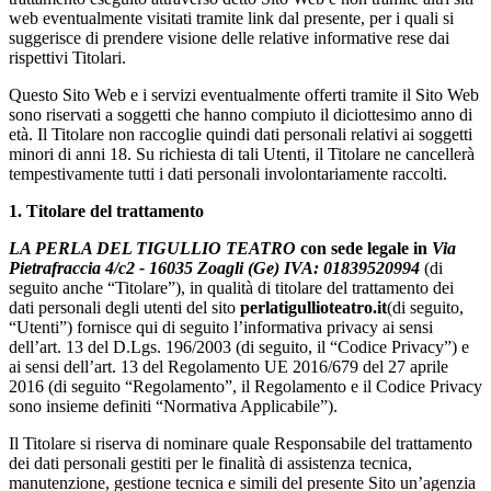
web eventualmente visitati tramite link dal presente, per i quali si
suggerisce di prendere visione delle relative informative rese dai
rispettivi Titolari.
Questo Sito Web e i servizi eventualmente offerti tramite il Sito Web
sono riservati a soggetti che hanno compiuto il diciottesimo anno di
età. Il Titolare non raccoglie quindi dati personali relativi ai soggetti
minori di anni 18. Su richiesta di tali Utenti, il Titolare ne cancellerà
tempestivamente tutti i dati personali involontariamente raccolti.
1. Titolare del trattamento
LA PERLA DEL TIGULLIO TEATRO
con sede legale in
Via
Pietrafraccia 4/c2 - 16035 Zoagli (Ge) IVA: 01839520994
(di
seguito anche “Titolare”), in qualità di titolare del trattamento dei
dati personali degli utenti del sito
perlatigullioteatro.it
(di seguito,
“Utenti”) fornisce qui di seguito l’informativa privacy ai sensi
dell’art. 13 del D.Lgs. 196/2003 (di seguito, il “Codice Privacy”) e
ai sensi dell’art. 13 del Regolamento UE 2016/679 del 27 aprile
2016 (di seguito “Regolamento”, il Regolamento e il Codice Privacy
sono insieme definiti “Normativa Applicabile”).
Il Titolare si riserva di nominare quale Responsabile del trattamento
dei dati personali gestiti per le finalità di assistenza tecnica,
manutenzione, gestione tecnica e simili del presente Sito un’agenzia