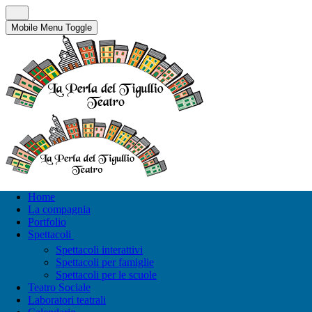
Mobile Menu Toggle
Home
La compagnia
Portfolio
Spettacoli
Spettacoli interattivi
Spettacoli per famiglie
Spettacoli per le scuole
Teatro Sociale
Laboratori teatrali