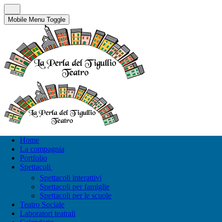
Mobile Menu Toggle
Home
La compagnia
Portfolio
Spettacoli
Spettacoli interattivi
Spettacoli per famiglie
Spettacoli per le scuole
Teatro Sociale
Laboratori teatrali