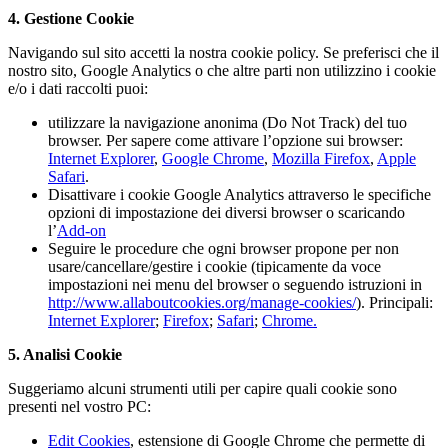
4. Gestione Cookie
Navigando sul sito accetti la nostra cookie policy. Se preferisci che il
nostro sito, Google Analytics o che altre parti non utilizzino i cookie
e/o i dati raccolti puoi:
utilizzare la navigazione anonima (Do Not Track) del tuo
browser. Per sapere come attivare l’opzione sui browser:
Internet Explorer
,
Google Chrome
,
Mozilla Firefox
,
Apple
Safari
.
Disattivare i cookie Google Analytics attraverso le specifiche
opzioni di impostazione dei diversi browser o scaricando
l’
Add-on
Seguire le procedure che ogni browser propone per non
usare/cancellare/gestire i cookie (tipicamente da voce
impostazioni nei menu del browser o seguendo istruzioni in
http://www.allaboutcookies.org/manage-cookies/
). Principali:
Internet Explorer
;
Firefox
;
Safari
;
Chrome.
5. Analisi Cookie
Suggeriamo alcuni strumenti utili per capire quali cookie sono
presenti nel vostro PC:
Edit Cookies
, estensione di Google Chrome che permette di