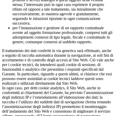
stessa; l’interessato può in ogni caso esprimere il proprio
rifiuto ed opporsi a tale trattamento, sia inizialmente che
successivamente, in maniera agevole e gratuitamente,
seguendo le istruzioni riportate in ogni comunicazione
successiva.
per l’instaurazione e gestione di un rapporto contrattuale
avente ad oggetto formazione professionale, compresi tutti gli
adempimenti connessi di tipo legale, fiscale e contrattuale in
genere, comunque connessi al suddetto rapporto.
Il trattamento dei dati conferiti in via generica sarà effettuato, anche
a seguito di raccolta automatica durante la navigazione, ai soli fini di
accertamento e di controllo degli accessi al Sito Web. Ciò vale anche
per i cookie tecnici, da intendersi quali cookie di sessione, di
funzionalità o analytics che presentino i requisiti specificati dal
Garante. In particolare, riguardo a questi ultimi, si chiarisce che essi
possono essere assimilati ai cookie tecnici laddove questi sono
realizzati e utilizzati direttamente dal Sito Web.
In ogni caso, per detti cookie analytics, il Sito Web, anche in
conformità ai chiarimenti del Garante, ha previsto l’anonimizzazione
degli indirizzi IP e l’emendamento all’elaborazione dei dati; la
raccolta e l’utilizzo dei suddetti dati di navigazione (ferma restando
l’anonimizzazione degli indirizzi IP) permettono il monitoraggio
dell’andamento del Sito Web e consentono di migliorare il servizio
offerto, proponendo all’Utente un’esperienza di navigazione