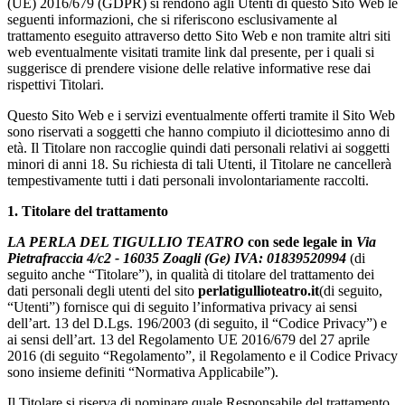
(UE) 2016/679 (GDPR) si rendono agli Utenti di questo Sito Web le
seguenti informazioni, che si riferiscono esclusivamente al
trattamento eseguito attraverso detto Sito Web e non tramite altri siti
web eventualmente visitati tramite link dal presente, per i quali si
suggerisce di prendere visione delle relative informative rese dai
rispettivi Titolari.
Questo Sito Web e i servizi eventualmente offerti tramite il Sito Web
sono riservati a soggetti che hanno compiuto il diciottesimo anno di
età. Il Titolare non raccoglie quindi dati personali relativi ai soggetti
minori di anni 18. Su richiesta di tali Utenti, il Titolare ne cancellerà
tempestivamente tutti i dati personali involontariamente raccolti.
1. Titolare del trattamento
LA PERLA DEL TIGULLIO TEATRO
con sede legale in
Via
Pietrafraccia 4/c2 - 16035 Zoagli (Ge) IVA: 01839520994
(di
seguito anche “Titolare”), in qualità di titolare del trattamento dei
dati personali degli utenti del sito
perlatigullioteatro.it
(di seguito,
“Utenti”) fornisce qui di seguito l’informativa privacy ai sensi
dell’art. 13 del D.Lgs. 196/2003 (di seguito, il “Codice Privacy”) e
ai sensi dell’art. 13 del Regolamento UE 2016/679 del 27 aprile
2016 (di seguito “Regolamento”, il Regolamento e il Codice Privacy
sono insieme definiti “Normativa Applicabile”).
Il Titolare si riserva di nominare quale Responsabile del trattamento