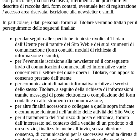
con particolare, ma non esclusivo, riferimento alle procedure ivi
descritte di raccolta dati, form contatti, eventuale iter di registrazione
/ accesso area riservata, iscrizione alla newsletter e simili.
In particolare, i dati personali forniti al Titolare verranno trattati per il
perseguimento delle seguenti finalità:
per dar seguito alle specifiche richieste rivolte al Titolare
dall’Utente per il tramite del Sito Web e dei suoi strumenti di
comunicazione (form contatti, moduli di richiesta di
informazione e simili);
per l’eventuale iscrizione alla newsletter ed il conseguente
invio di comunicazioni commerciali ed informative varie
concernenti il settore nel quale opera il Titolare, con apposito
consenso prestato dall’utente
per comunicazioni di natura informativa relative ai servizi
dello stesso Titolare, a seguito della richiesta di informazioni
tramite messaggi di posta elettronica o compilazione del form
contatti e di altri strumenti di comunicazione;
per altre finalità accessorie o collegate a quelle sopra indicate
e comunque rientranti nell’ambito delle attività del Sito Web;
per il trattamento dell’indirizzo di posta elettronica, fornito
dall’interessato nel contesto della vendita di un prodotto o di
un servizio, finalizzato anche all’invio, senza ulteriore
consenso, di comunicazioni per la successiva vendita diretta di
prodotti o servizi analoghi a quelli oggetto della vendita