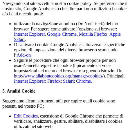
Navigando sul sito accetti la nostra cookie policy. Se preferisci che il
nostro sito, Google Analytics o che altre parti non utilizzino i cookie
e/o i dati raccolti puoi:
utilizzare la navigazione anonima (Do Not Track) del tuo
browser. Per sapere come attivare l’opzione sui browser:
Internet Explorer
,
Google Chrome
,
Mozilla Firefox
,
Apple
Safari
.
Disattivare i cookie Google Analytics attraverso le specifiche
opzioni di impostazione dei diversi browser o scaricando
l’
Add-on
Seguire le procedure che ogni browser propone per non
usare/cancellare/gestire i cookie (tipicamente da voce
impostazioni nei menu del browser o seguendo istruzioni in
http://www.allaboutcookies.org/manage-cookies/
). Principali:
Internet Explorer
;
Firefox
;
Safari
;
Chrome.
5. Analisi Cookie
Suggeriamo alcuni strumenti utili per capire quali cookie sono
presenti nel vostro PC:
Edit Cookies
, estensione di Google Chrome che permette di
verificare, analizzare, gestire, abilitare, disabilitare i cookies
utilizzati nel sito web