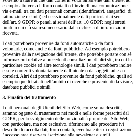
Potremo trattare anche dati conferiti volontariamente dall’utente, ad
esempio attraverso il form contatti o l’invio di una comunicazione
via e-mail, tra cui dati personali comuni (identificativi, anagrafici, di
fatturazione e simili) ed eccezionalmente dati particolari ai sensi
dell’art. 9 GDPR o penali ai sensi dell’art. 10 GDPR negli stretti
limiti in cui ciò sia reso necessario dalla richiesta di informazioni
ricevuta.
I dati potrebbero provenire da fonti automatiche o da fonti
volontarie, come anche da fonti pubbliche. Ad esempio potrebbero
provenire dalla navigazione dell’utente, che potrebbe portare con sè
informazioni relative a precedenti consultazioni di altri siti, tra cui in
particolare cookie ed altre tecnologie simili. I dati potrebbero inoltre
essere conferiti volontariamente dall’utente o da soggetti ad esso
correlati. Altri dati potrebbero provenire da fonti pubbliche, quali ad
esempio quelli trattati nell’ambito di ricerche e provenienti da visure,
database pubblici e simili.
3. Finalità del trattamento
I dati personali degli Utenti del Sito Web, come sopra descritti,
saranno oggetto di trattamento nei modi e nelle forme prescritti dal
GDPR, per lo svolgimento delle funzionalità proprie del Sito Web,
con particolare, ma non esclusivo, riferimento alle procedure ivi
descritte di raccolta dati, form contatti, eventuale iter di registrazione
/ accesso area riservata, iscrizione alla newsletter e simili.