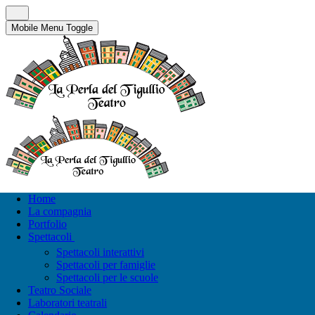
Mobile Menu Toggle
Home
La compagnia
Portfolio
Spettacoli
Spettacoli interattivi
Spettacoli per famiglie
Spettacoli per le scuole
Teatro Sociale
Laboratori teatrali