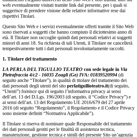
web eventualmente visitati tramite link dal presente, per i quali si
suggerisce di prendere visione delle relative informative rese dai
rispettivi Titolari.
Questo Sito Web e i servizi eventualmente offerti tramite il Sito Web
sono riservati a soggetti che hanno compiuto il diciottesimo anno di
età. Il Titolare non raccoglie quindi dati personali relativi ai soggetti
minori di anni 18. Su richiesta di tali Utenti, il Titolare ne cancellerà
tempestivamente tutti i dati personali involontariamente raccolti.
1. Titolare del trattamento
LA PERLA DEL TIGULLIO TEATRO
con sede legale in
Via
Pietrafraccia 4/c2 - 16035 Zoagli (Ge) IVA: 01839520994
(di
seguito anche “Titolare”), in qualità di titolare del trattamento dei
dati personali degli utenti del sito
perlatigullioteatro.it
(di seguito,
“Utenti”) fornisce qui di seguito l’informativa privacy ai sensi
dell’art. 13 del D.Lgs. 196/2003 (di seguito, il “Codice Privacy”) e
ai sensi dell’art. 13 del Regolamento UE 2016/679 del 27 aprile
2016 (di seguito “Regolamento”, il Regolamento e il Codice Privacy
sono insieme definiti “Normativa Applicabile”).
Il Titolare si riserva di nominare quale Responsabile del trattamento
dei dati personali gestiti per le finalità di assistenza tecnica,
manutenzione, gestione tecnica e simili del presente Sito un’agenzia