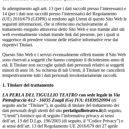
In adempimento agli artt. 13 (per i dati raccolti presso l’interessato) e
14 (per i dati non raccolti presso l’interessato) del Regolamento
(UE) 2016/679 (GDPR) si rendono agli Utenti di questo Sito Web le
seguenti informazioni, che si riferiscono esclusivamente al
trattamento eseguito attraverso detto Sito Web e non tramite altri siti
web eventualmente visitati tramite link dal presente, per i quali si
suggerisce di prendere visione delle relative informative rese dai
rispettivi Titolari.
Questo Sito Web e i servizi eventualmente offerti tramite il Sito Web
sono riservati a soggetti che hanno compiuto il diciottesimo anno di
età. Il Titolare non raccoglie quindi dati personali relativi ai soggetti
minori di anni 18. Su richiesta di tali Utenti, il Titolare ne cancellerà
tempestivamente tutti i dati personali involontariamente raccolti.
1. Titolare del trattamento
LA PERLA DEL TIGULLIO TEATRO
con sede legale in
Via
Pietrafraccia 4/c2 - 16035 Zoagli (Ge) IVA: 01839520994
(di
seguito anche “Titolare”), in qualità di titolare del trattamento dei
dati personali degli utenti del sito
perlatigullioteatro.it
(di seguito,
“Utenti”) fornisce qui di seguito l’informativa privacy ai sensi
dell’art. 13 del D.Lgs. 196/2003 (di seguito, il “Codice Privacy”) e
ai sensi dell’art. 13 del Regolamento UE 2016/679 del 27 aprile