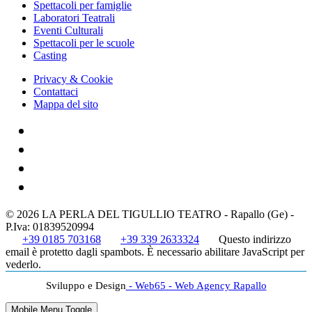
Spettacoli per famiglie
Laboratori Teatrali
Eventi Culturali
Spettacoli per le scuole
Casting
Privacy & Cookie
Contattaci
Mappa del sito
© 2026 LA PERLA DEL TIGULLIO TEATRO - Rapallo (Ge) -
P.Iva: 01839520994
+39 0185 703168
+39 339 2633324
Questo indirizzo
email è protetto dagli spambots. È necessario abilitare JavaScript per
vederlo.
Sviluppo e Design
- Web65 - Web Agency Rapallo
Mobile Menu Toggle