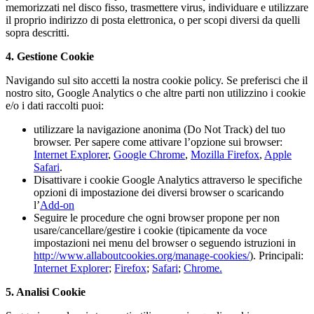
memorizzati nel disco fisso, trasmettere virus, individuare e utilizzare
il proprio indirizzo di posta elettronica, o per scopi diversi da quelli
sopra descritti.
4. Gestione Cookie
Navigando sul sito accetti la nostra cookie policy. Se preferisci che il
nostro sito, Google Analytics o che altre parti non utilizzino i cookie
e/o i dati raccolti puoi:
utilizzare la navigazione anonima (Do Not Track) del tuo
browser. Per sapere come attivare l’opzione sui browser:
Internet Explorer
,
Google Chrome
,
Mozilla Firefox
,
Apple
Safari
.
Disattivare i cookie Google Analytics attraverso le specifiche
opzioni di impostazione dei diversi browser o scaricando
l’
Add-on
Seguire le procedure che ogni browser propone per non
usare/cancellare/gestire i cookie (tipicamente da voce
impostazioni nei menu del browser o seguendo istruzioni in
http://www.allaboutcookies.org/manage-cookies/
). Principali:
Internet Explorer
;
Firefox
;
Safari
;
Chrome.
5. Analisi Cookie