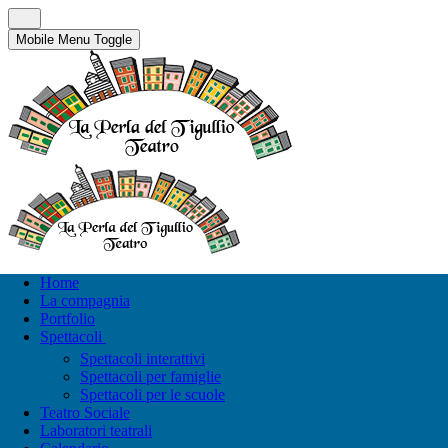
Mobile Menu Toggle
Home
La compagnia
Portfolio
Spettacoli
Spettacoli interattivi
Spettacoli per famiglie
Spettacoli per le scuole
Teatro Sociale
Laboratori teatrali