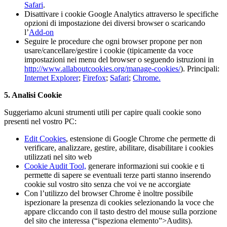
Safari
.
Disattivare i cookie Google Analytics attraverso le specifiche
opzioni di impostazione dei diversi browser o scaricando
l’
Add-on
Seguire le procedure che ogni browser propone per non
usare/cancellare/gestire i cookie (tipicamente da voce
impostazioni nei menu del browser o seguendo istruzioni in
http://www.allaboutcookies.org/manage-cookies/
). Principali:
Internet Explorer
;
Firefox
;
Safari
;
Chrome.
5. Analisi Cookie
Suggeriamo alcuni strumenti utili per capire quali cookie sono
presenti nel vostro PC:
Edit Cookies
, estensione di Google Chrome che permette di
verificare, analizzare, gestire, abilitare, disabilitare i cookies
utilizzati nel sito web
Cookie Audit Tool,
generare informazioni sui cookie e ti
permette di sapere se eventuali terze parti stanno inserendo
cookie sul vostro sito senza che voi ve ne accorgiate
Con l’utilizzo del browser Chrome è inoltre possibile
ispezionare la presenza di cookies selezionando la voce che
appare cliccando con il tasto destro del mouse sulla porzione
del sito che interessa (“ispeziona elemento”>Audits).