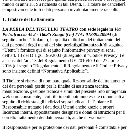
minori di anni 18. Su richiesta di tali Utenti, il Titolare ne cancellerà
tempestivamente tutti i dati personali involontariamente raccolti.
1. Titolare del trattamento
LA PERLA DEL TIGULLIO TEATRO
con sede legale in
Via
Pietrafraccia 4/c2 - 16035 Zoagli (Ge) IVA: 01839520994
(di
seguito anche “Titolare”), in qualità di titolare del trattamento dei
dati personali degli utenti del sito
perlatigullioteatro.it
(di seguito,
“Utenti”) fornisce qui di seguito l’informativa privacy ai sensi
dell’art. 13 del D.Lgs. 196/2003 (di seguito, il “Codice Privacy”) e
ai sensi dell’art. 13 del Regolamento UE 2016/679 del 27 aprile
2016 (di seguito “Regolamento”, il Regolamento e il Codice Privacy
sono insieme definiti “Normativa Applicabile”).
Il Titolare si riserva di nominare quale Responsabile del trattamento
dei dati personali gestiti per le finalità di assistenza tecnica,
manutenzione, gestione tecnica e simili del presente Sito un’agenzia
web o un consulente, i cui riferimenti potranno essere comunicati a
seguito di richiesta agli indirizzi sopra indicati. Il Titolare e il
Responsabile trattano i dati degli Utenti anche grazie a propri
Incaricati interni, appositamente designati e dotati di istruzioni per il
corretto trattamento dei dati personali, anche in via orale.
Il Responsabile per la protezione dei dati personali è contattabile per