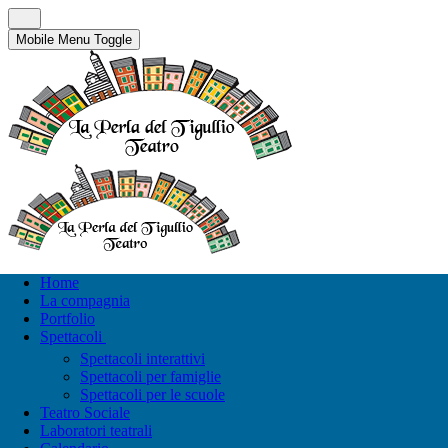
Mobile Menu Toggle
Home
La compagnia
Portfolio
Spettacoli
Spettacoli interattivi
Spettacoli per famiglie
Spettacoli per le scuole
Teatro Sociale
Laboratori teatrali