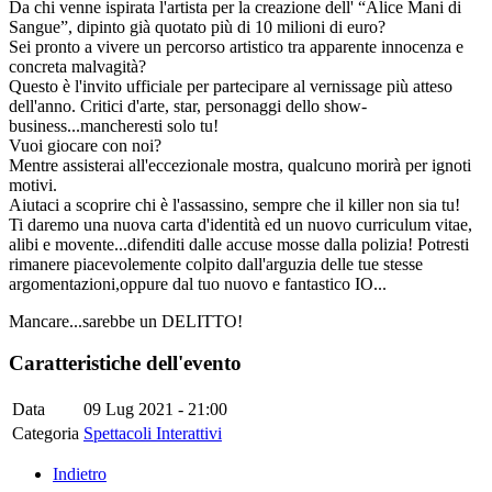
Da chi venne ispirata l'artista per la creazione dell' “Alice Mani di
Sangue”, dipinto già quotato più di 10 milioni di euro?
Sei pronto a vivere un percorso artistico tra apparente innocenza e
concreta malvagità?
Questo è l'invito ufficiale per partecipare al vernissage più atteso
dell'anno. Critici d'arte, star, personaggi dello show-
business...mancheresti solo tu!
Vuoi giocare con noi?
Mentre assisterai all'eccezionale mostra, qualcuno morirà per ignoti
motivi.
Aiutaci a scoprire chi è l'assassino, sempre che il killer non sia tu!
Ti daremo una nuova carta d'identità ed un nuovo curriculum vitae,
alibi e movente...difenditi dalle accuse mosse dalla polizia! Potresti
rimanere piacevolemente colpito dall'arguzia delle tue stesse
argomentazioni,oppure dal tuo nuovo e fantastico IO...
Mancare...sarebbe un DELITTO!
Caratteristiche dell'evento
Data
09 Lug 2021 - 21:00
Categoria
Spettacoli Interattivi
Indietro