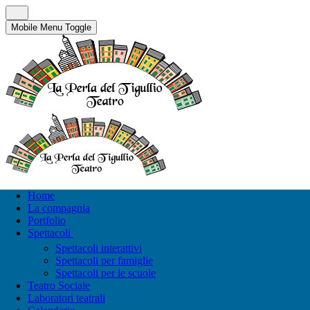
Mobile Menu Toggle
Home
La compagnia
Portfolio
Spettacoli
Spettacoli interattivi
Spettacoli per famiglie
Spettacoli per le scuole
Teatro Sociale
Laboratori teatrali