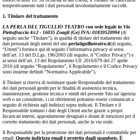
tempestivamente tutti i dati personali involontariamente raccolti.
1. Titolare del trattamento
LA PERLA DEL TIGULLIO TEATRO
con sede legale in
Via
Pietrafraccia 4/c2 - 16035 Zoagli (Ge) IVA: 01839520994
(di
seguito anche “Titolare”), in qualità di titolare del trattamento dei
dati personali degli utenti del sito
perlatigullioteatro.it
(di seguito,
“Utenti”) fornisce qui di seguito l’informativa privacy ai sensi
dell’art. 13 del D.Lgs. 196/2003 (di seguito, il “Codice Privacy”) e
ai sensi dell’art. 13 del Regolamento UE 2016/679 del 27 aprile
2016 (di seguito “Regolamento”, il Regolamento e il Codice Privacy
sono insieme definiti “Normativa Applicabile”).
Il Titolare si riserva di nominare quale Responsabile del trattamento
dei dati personali gestiti per le finalità di assistenza tecnica,
manutenzione, gestione tecnica e simili del presente Sito un’agenzia
web o un consulente, i cui riferimenti potranno essere comunicati a
seguito di richiesta agli indirizzi sopra indicati. Il Titolare e il
Responsabile trattano i dati degli Utenti anche grazie a propri
Incaricati interni, appositamente designati e dotati di istruzioni per il
corretto trattamento dei dati personali, anche in via orale.
Il Responsabile per la protezione dei dati personali è contattabile per
email:
Questo indirizzo email è protetto dagli spambots. È