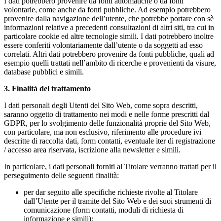
I dati potrebbero provenire da fonti automatiche o da fonti
volontarie, come anche da fonti pubbliche. Ad esempio potrebbero
provenire dalla navigazione dell’utente, che potrebbe portare con sè
informazioni relative a precedenti consultazioni di altri siti, tra cui in
particolare cookie ed altre tecnologie simili. I dati potrebbero inoltre
essere conferiti volontariamente dall’utente o da soggetti ad esso
correlati. Altri dati potrebbero provenire da fonti pubbliche, quali ad
esempio quelli trattati nell’ambito di ricerche e provenienti da visure,
database pubblici e simili.
3. Finalità del trattamento
I dati personali degli Utenti del Sito Web, come sopra descritti,
saranno oggetto di trattamento nei modi e nelle forme prescritti dal
GDPR, per lo svolgimento delle funzionalità proprie del Sito Web,
con particolare, ma non esclusivo, riferimento alle procedure ivi
descritte di raccolta dati, form contatti, eventuale iter di registrazione
/ accesso area riservata, iscrizione alla newsletter e simili.
In particolare, i dati personali forniti al Titolare verranno trattati per il
perseguimento delle seguenti finalità:
per dar seguito alle specifiche richieste rivolte al Titolare
dall’Utente per il tramite del Sito Web e dei suoi strumenti di
comunicazione (form contatti, moduli di richiesta di
informazione e simili);